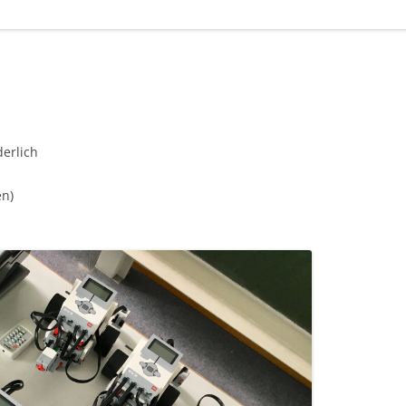
derlich
en)