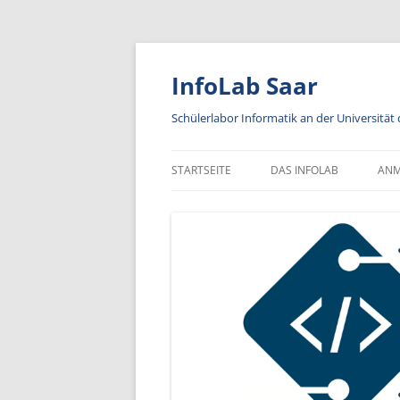
Zum
Inhalt
springen
InfoLab Saar
Schülerlabor Informatik an der Universität
STARTSEITE
DAS INFOLAB
AN
KA
IN
A
AN