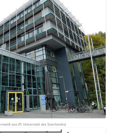
rmatik aus (
© Universität des Saarlandes
)