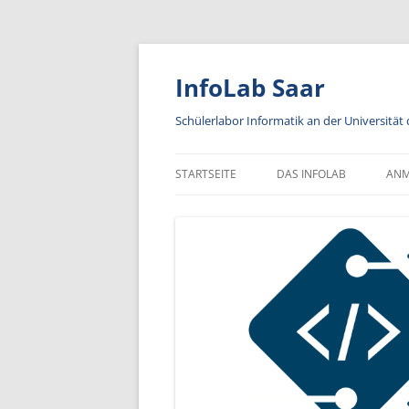
Zum
Inhalt
springen
InfoLab Saar
Schülerlabor Informatik an der Universität
STARTSEITE
DAS INFOLAB
AN
KA
IN
A
AN