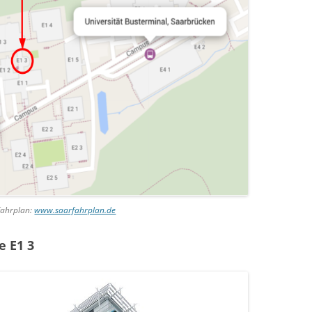
sfahrplan:
www.saarfahrplan.de
e E1 3