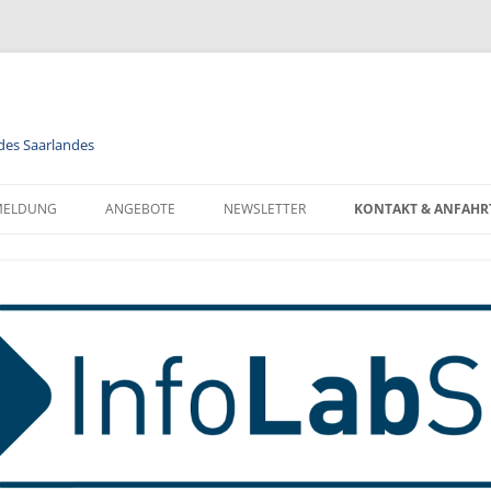
 des Saarlandes
MELDUNG
ANGEBOTE
NEWSLETTER
KONTAKT & ANFAHR
LENDER
MODULE
NEWSLETTER FÜR ALLE
FORMATIONEN ZUR
BERUFSORIENTIERUNG
NEWSLETTER FÜR LEHRKRÄFTE
NMELDUNG
INFORMATIK
MELDUNG FÜR KLASSEN