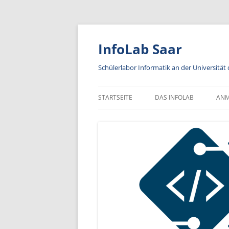
Zum
Inhalt
springen
InfoLab Saar
Schülerlabor Informatik an der Universität
STARTSEITE
DAS INFOLAB
AN
KA
IN
A
AN