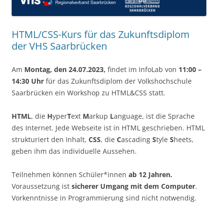
HTML/CSS-Kurs für das Zukunftsdiplom
der VHS Saarbrücken
Am
Montag, den 24.07.2023,
findet im InfoLab von
11:00 –
14:30 Uhr
für das Zukunftsdiplom der Volkshochschule
Saarbrücken ein Workshop zu HTML&CSS statt.
HTML
, die
H
yper
T
ext
M
arkup
L
anguage, ist die Sprache
des Internet. Jede Webseite ist in HTML geschrieben. HTML
strukturiert den Inhalt,
CSS
, die
C
ascading
S
tyle
S
heets,
geben ihm das individuelle Aussehen.
Teilnehmen können Schüler*innen
ab 12 Jahren.
Voraussetzung ist
sicherer Umgang mit dem Computer
.
Vorkenntnisse in Programmierung sind nicht notwendig.