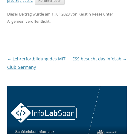
pres_3dp.pptx-2
Herunterladen
Dieser Beitrag wurde am
1. Juli 2023
von
Kerstin Reese
unter
Allgemein
veröffentlicht.
Beitragsnavigation
←
Lehrerfortbildung des MIT
ESS besucht das InfoLab
→
Club Germany