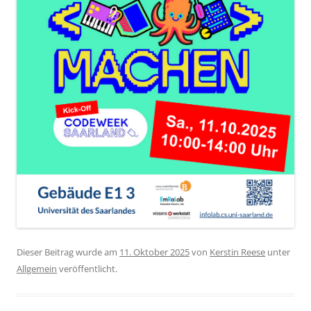
Dieser Beitrag wurde am
11. Oktober 2025
von
Kerstin Reese
unter
Allgemein
veröffentlicht.