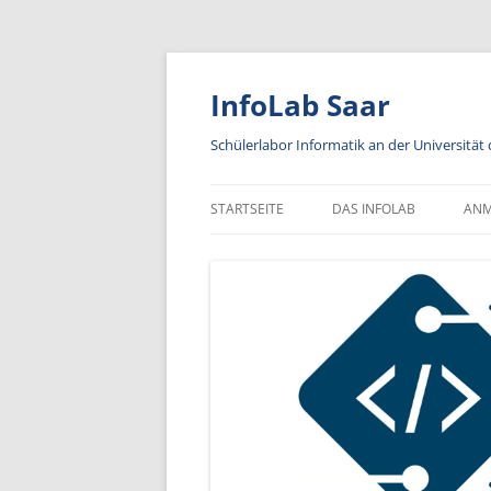
Zum
Inhalt
springen
InfoLab Saar
Schülerlabor Informatik an der Universität
STARTSEITE
DAS INFOLAB
AN
KA
IN
A
AN