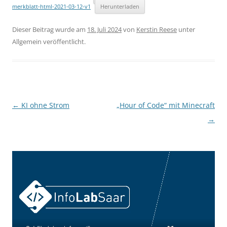
merkblatt-html-2021-03-12-v1
Herunterladen
Dieser Beitrag wurde am
18. Juli 2024
von
Kerstin Reese
unter
Allgemein veröffentlicht.
Beitragsnavigation
←
KI ohne Strom
„Hour of Code“ mit Minecraft
→