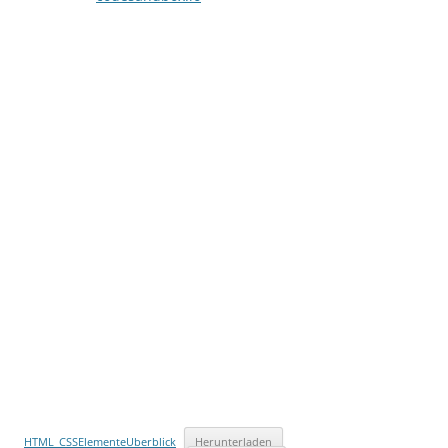
HTML_CSSElementeUberblick
Herunterladen