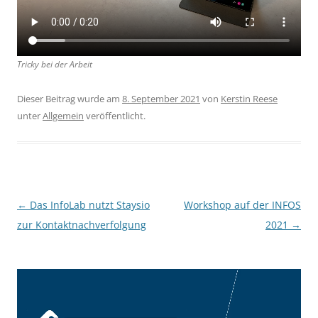
Tricky bei der Arbeit
Dieser Beitrag wurde am
8. September 2021
von
Kerstin Reese
unter
Allgemein
veröffentlicht.
Beitragsnavigation
←
Das InfoLab nutzt Staysio
Workshop auf der INFOS
zur Kontaktnachverfolgung
2021
→