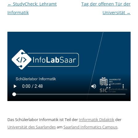
Beitragsnavigation
←
StudyCheck: Lehramt
Tag der offenen Tür der
Informatik
Universität
→
Das Schülerlabor Informatik ist Teil der
Informatik Didaktik
der
Universität des Saarlandes
am
Saarland Informatics Campus
.