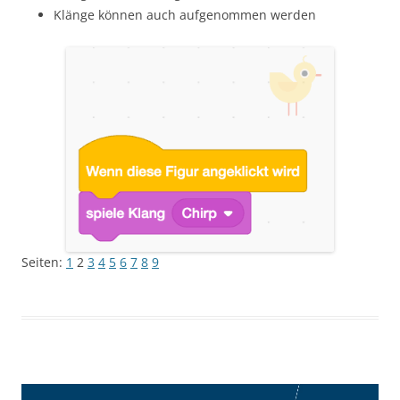
Klänge können auch aufgenommen werden
Seiten:
1
2
3
4
5
6
7
8
9