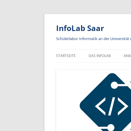
Zum
Inhalt
springen
InfoLab Saar
Schülerlabor Informatik an der Universität
STARTSEITE
DAS INFOLAB
AN
KA
IN
A
AN