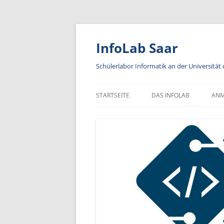
Zum
Inhalt
springen
InfoLab Saar
Schülerlabor Informatik an der Universität
STARTSEITE
DAS INFOLAB
AN
KA
IN
A
AN