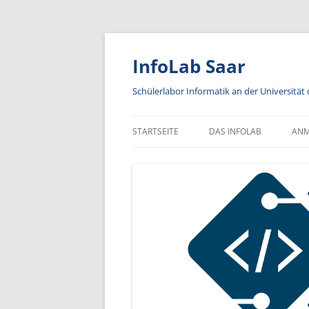
Zum
Inhalt
springen
InfoLab Saar
Schülerlabor Informatik an der Universität
STARTSEITE
DAS INFOLAB
AN
KA
IN
A
AN