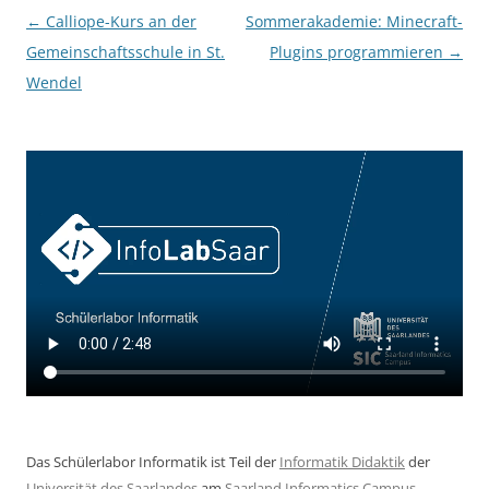
Beitragsnavigation
←
Calliope-Kurs an der
Sommerakademie: Minecraft-
Gemeinschaftsschule in St.
Plugins programmieren
→
Wendel
Das Schülerlabor Informatik ist Teil der
Informatik Didaktik
der
Universität des Saarlandes
am
Saarland Informatics Campus
.