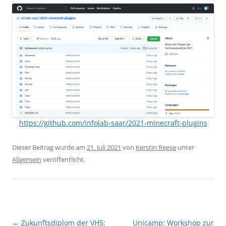
https://github.com/infolab-saar/2021-minecraft-plugins
Dieser Beitrag wurde am
21. Juli 2021
von
Kerstin Reese
unter
Allgemein
veröffentlicht.
Beitragsnavigation
←
Zukunftsdiplom der VHS:
Unicamp: Workshop zur