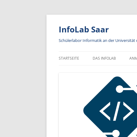
Zum
Inhalt
springen
InfoLab Saar
Schülerlabor Informatik an der Universität
STARTSEITE
DAS INFOLAB
AN
KA
IN
A
AN