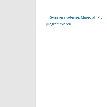
Beitragsnavigation
←
Sommerakademie: Minecraft-Plugi
programmieren