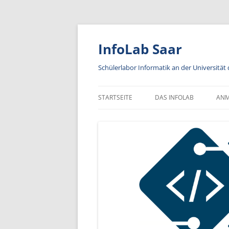
Zum
Inhalt
springen
InfoLab Saar
Schülerlabor Informatik an der Universität
STARTSEITE
DAS INFOLAB
AN
KA
IN
A
AN