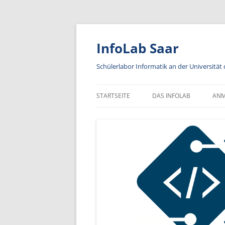
Zum
Inhalt
springen
InfoLab Saar
Schülerlabor Informatik an der Universität
STARTSEITE
DAS INFOLAB
AN
KA
IN
A
AN