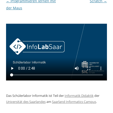
Beitragsnavigation
←
Programmieren lernen mit
Scratch
→
der Maus
Das Schülerlabor Informatik ist Teil der
Informatik Didaktik
der
Universität des Saarlandes
am
Saarland Informatics Campus
.