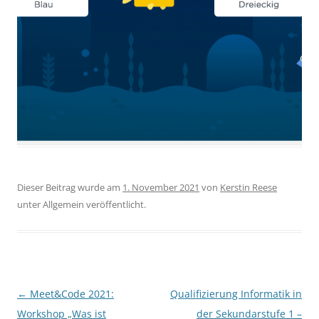
Dieser Beitrag wurde am
1. November 2021
von
Kerstin Reese
unter Allgemein veröffentlicht.
Beitragsnavigation
←
Meet&Code 2021:
Qualifizierung Informatik in
Workshop „Was ist
der Sekundarstufe 1 –