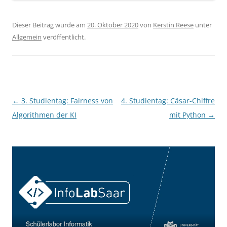
Dieser Beitrag wurde am
20. Oktober 2020
von
Kerstin Reese
unter
Allgemein
veröffentlicht.
Beitragsnavigation
←
3. Studientag: Fairness von
4. Studientag: Cäsar-Chiffre
Algorithmen der KI
mit Python
→