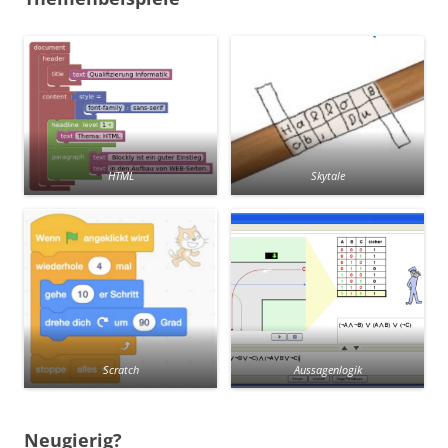
HTML
Skytale
Scratch
Aussagenlogik
Neugierig?