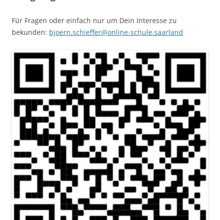
Für Fragen oder einfach nur um Dein Interesse zu
bekunden:
bjoern.schieffer@online-schule.saarland