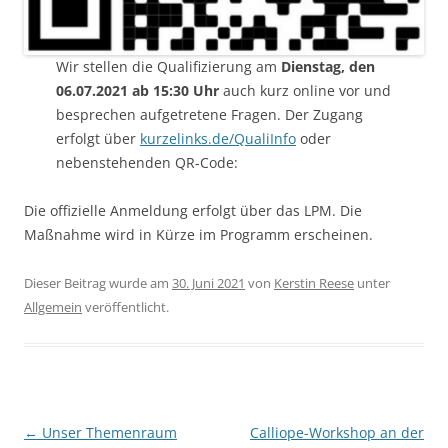
Wir stellen die Qualifizierung am
Dienstag, den
06.07.2021 ab 15:30 Uhr
auch kurz online vor und
besprechen aufgetretene Fragen. Der Zugang
erfolgt über
kurzelinks.de/QualiInfo
oder
nebenstehenden QR-Code:
Die offizielle Anmeldung erfolgt über das LPM. Die
Maßnahme wird in Kürze im Programm erscheinen.
Dieser Beitrag wurde am
30. Juni 2021
von
Kerstin Reese
unter
Allgemein
veröffentlicht.
Beitragsnavigation
←
Unser Themenraum
Calliope-Workshop an der