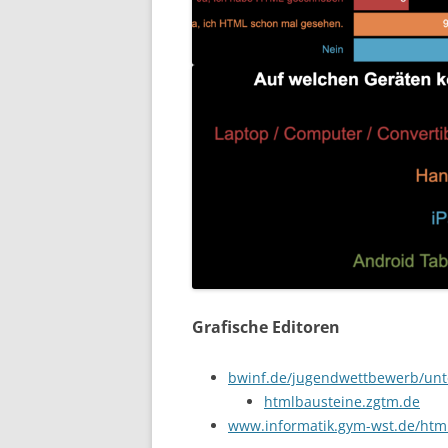
Grafische Editoren
bwinf.de/jugendwettbewerb/unte
htmlbausteine.zgtm.de
www.informatik.gym-wst.de/html