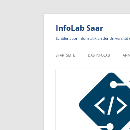
Zum
Inhalt
springen
InfoLab Saar
Schülerlabor Informatik an der Universität
STARTSEITE
DAS INFOLAB
AN
KA
IN
A
AN