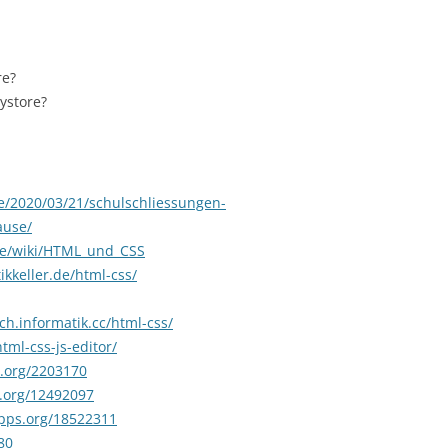
re?
ystore?
e/2020/03/21/schulschliessungen-
ause/
.de/wiki/HTML_und_CSS
ikkeller.de/html-css/
ch.informatik.cc/html-css/
tml-css-js-editor/
s.org/2203170
s.org/12492097
apps.org/18522311
80