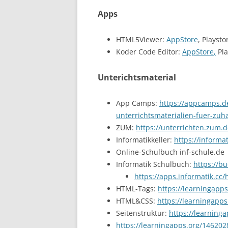
Apps
HTML5Viewer:
AppStore
, Playsto
Koder Code Editor:
AppStore
,
Pla
Unterichtsmaterial
App Camps:
https://appcamps.d
unterrichtsmaterialien-fuer-zuh
ZUM:
https://unterrichten.zum
Informatikkeller:
https://informat
Online-Schulbuch inf-schule.de
Informatik Schulbuch:
https://bu
https://apps.informatik.cc/h
HTML-Tags:
https://learningapp
HTML&CSS:
https://learningapp
Seitenstruktur:
https://learning
https://learningapps.org/146202