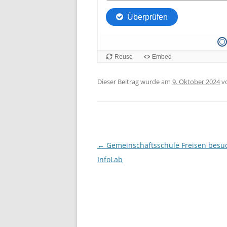
Dieser Beitrag wurde am
9. Oktober 2024
v
Beitragsnavigation
←
Gemeinschaftsschule Freisen besu
InfoLab