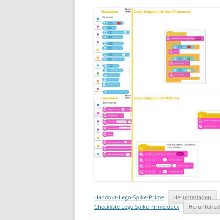
Handout-Lego-Spike-Prime
Herunterladen
Checkliste Lego Spike Prime.docx
Herunterla