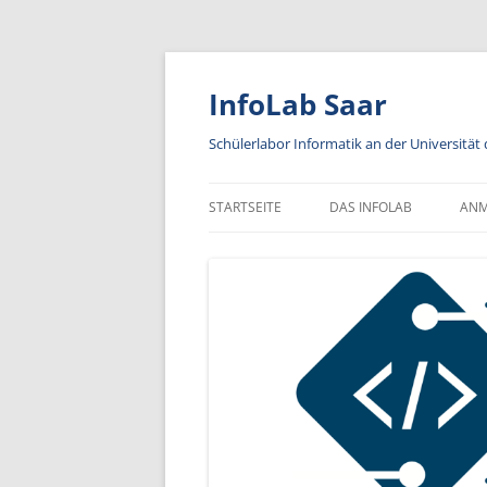
Zum
Inhalt
springen
InfoLab Saar
Schülerlabor Informatik an der Universität
STARTSEITE
DAS INFOLAB
AN
KA
IN
A
AN