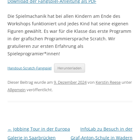
Download der Fangspiel-Anleitung als PDF
Die Spielmachanik hat bei allen Kindern am Ende des
Workshops funktioniert und jedes Kind hat seine eigenen
Figuren gewählt. Es war für die Klasse das erste Programm
in der grafischen Programmiersprache Scratch. Wir
gratulieren zur ersten Erfahrung als
Spieleprogramier*innen!
Handout-Scratch-Fangspiel
Herunterladen
Dieser Beitrag wurde am
9. Dezember 2024
von
Kerstin Reese
unter
Allgemein
veröffentlicht.
Beitragsnavigation
←
Jobbing Tour in der Europa
InfoLab zu Besuch in der
Galerie in Saarbrücken
Graf-Anton-Schule in Wadern