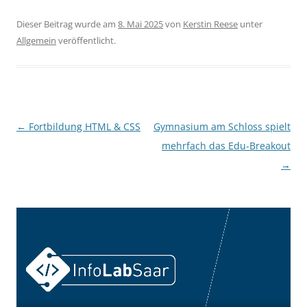
Dieser Beitrag wurde am
8. Mai 2025
von
Kerstin Reese
unter
Allgemein
veröffentlicht.
Beitragsnavigation
←
Fortbildung HTML & CSS
Gymnasium am Schloss spielt
mehrfach das Edu-Breakout
→