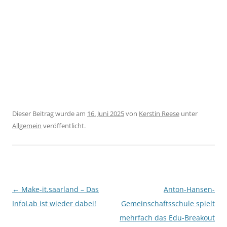
Dieser Beitrag wurde am
16. Juni 2025
von
Kerstin Reese
unter
Allgemein
veröffentlicht.
Beitragsnavigation
←
Make-it.saarland – Das
Anton-Hansen-
InfoLab ist wieder dabei!
Gemeinschaftsschule spielt
mehrfach das Edu-Breakout