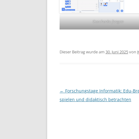
Geschenke fangen
Dieser Beitrag wurde am
30. Juni 2025
von
Beitragsnavigation
←
Forschungstage Informatik: Edu-Br
spielen und didaktisch betrachten