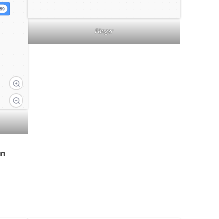
Fänger
en