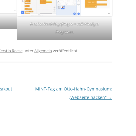
Geschenke nicht gefangen = vollständiges
Programm
Kerstin Reese
unter
Allgemein
veröffentlicht.
eakout
MINT-Tag am Otto-Hahn-Gymnasium:
„Webseite hacken“
→