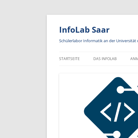
Zum
Inhalt
springen
InfoLab Saar
Schülerlabor Informatik an der Universität
STARTSEITE
DAS INFOLAB
AN
KA
IN
A
AN