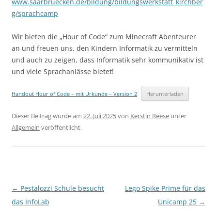
www.saarbruecken.de/bildung/bildungswerkstatt_kirchber
g/sprachcamp
Wir bieten die „Hour of Code“ zum Minecraft Abenteurer
an und freuen uns, den Kindern Informatik zu vermitteln
und auch zu zeigen, dass Informatik sehr kommunikativ ist
und viele Sprachanlässe bietet!
Handout Hour of Code – mit Urkunde – Version 2
Herunterladen
Dieser Beitrag wurde am
22. Juli 2025
von
Kerstin Reese
unter
Allgemein
veröffentlicht.
Beitragsnavigation
←
Pestalozzi Schule besucht
Lego Spike Prime für das
das InfoLab
Unicamp 25
→