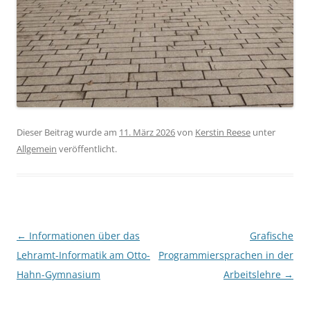
Dieser Beitrag wurde am
11. März 2026
von
Kerstin Reese
unter
Allgemein
veröffentlicht.
Beitragsnavigation
←
Informationen über das
Grafische
Lehramt-Informatik am Otto-
Programmiersprachen in der
Hahn-Gymnasium
Arbeitslehre
→