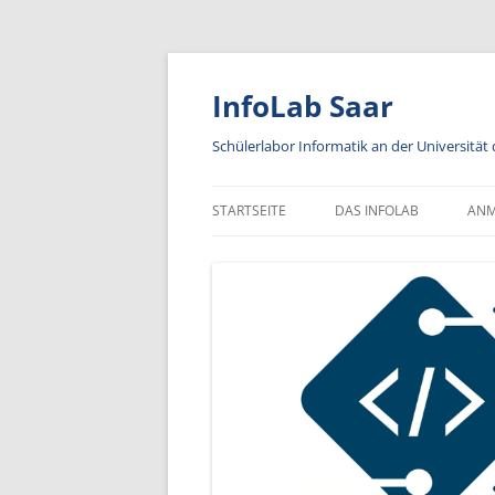
Zum
Inhalt
springen
InfoLab Saar
Schülerlabor Informatik an der Universität
STARTSEITE
DAS INFOLAB
AN
KA
IN
A
AN