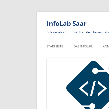
Zum
Inhalt
springen
InfoLab Saar
Schülerlabor Informatik an der Universität
STARTSEITE
DAS INFOLAB
AN
KA
IN
A
AN