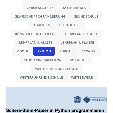
CYBER-SECURITY
DATENBANKEN
GRAFISCHE PROGRAMMIERUNG
GRUNDSCHULE
HTML&CSS
KRYPTOLOGIE
KÜNSTLICHE INTELLIGENZ
LEHRPLAN 7. KLASSE
LEHRPLAN 8. KLASSE
LEHRPLAN 9. KLASSE
MODUL
PYTHON
ROBOTIK
SCRATCH
STUDIENINFORMATION
VORSCHULE
WEITERFÜHRENDE SCHULE
WEITERFÜHRENDE SCHULE
WETTBEWERB