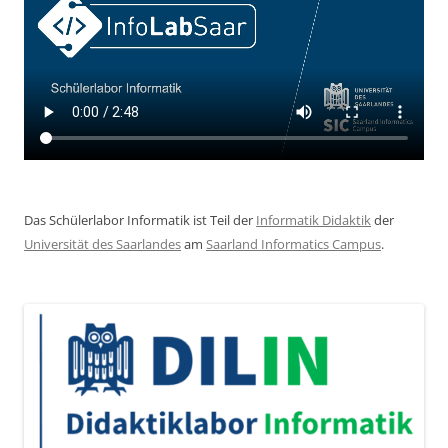
Das Schülerlabor Informatik ist Teil der
Informatik Didaktik
der
Universität des Saarlandes
am
Saarland Informatics Campus
.