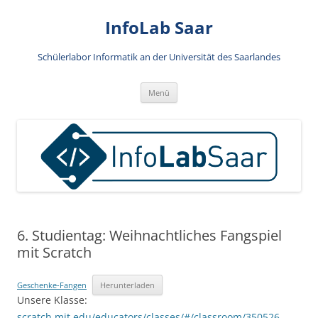
Zum
Inhalt
InfoLab Saar
springen
Schülerlabor Informatik an der Universität des Saarlandes
Menü
6. Studientag: Weihnachtliches Fangspiel
mit Scratch
Geschenke-Fangen
Herunterladen
Unsere Klasse:
scratch.mit.edu/educators/classes/#/classroom/350526