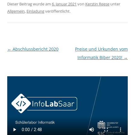
Dieser Beitrag wurde am
6. Januar 2021
von
Kerstin Reese
unter
Allgemein
,
Einladung
veröffentlicht.
Beitragsnavigation
←
Abschlussbericht 2020
Preise und Urkunden vom
Informatik Biber 2020!
→