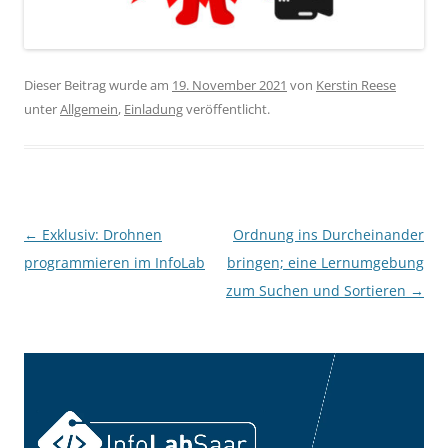
Dieser Beitrag wurde am
19. November 2021
von
Kerstin Reese
unter
Allgemein
,
Einladung
veröffentlicht.
Beitragsnavigation
←
Exklusiv: Drohnen
Ordnung ins Durcheinander
programmieren im InfoLab
bringen; eine Lernumgebung
zum Suchen und Sortieren
→