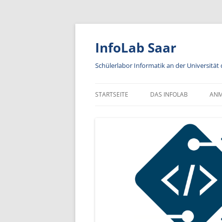
Zum
Inhalt
springen
InfoLab Saar
Schülerlabor Informatik an der Universität
STARTSEITE
DAS INFOLAB
AN
KA
IN
A
AN