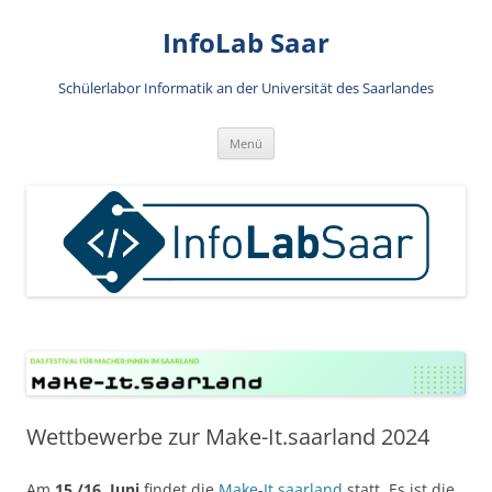
Zum
Inhalt
InfoLab Saar
springen
Schülerlabor Informatik an der Universität des Saarlandes
Menü
Wettbewerbe zur Make-It.saarland 2024
Am
15./16. Juni
findet die
Make-It.saarland
statt. Es ist die