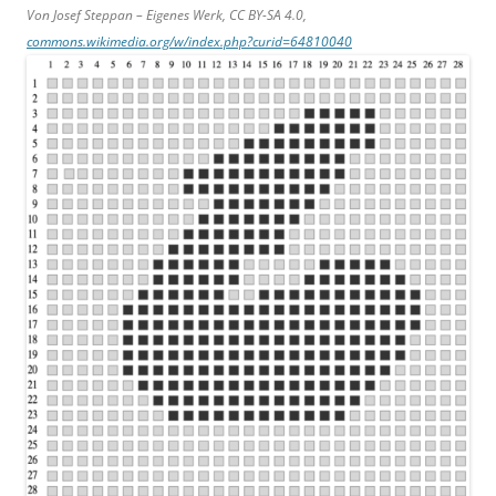
Von Josef Steppan – Eigenes Werk, CC BY-SA 4.0,
commons.wikimedia.org/w/index.php?curid=64810040