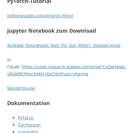
PyTorch-Tutorial
pythonguides.com/pytorch-mnist
Jupyter Notebook zum Download
Aufgabe_Neuronales_Netz_für_das_MNIST_Dataset.ipynb
In
CoLab:
https://colab.research.google.com/drive/1siDxH4qgL
sR64tf8Qfmn3jM6j16pCHs9?usp=sharing
Musterlösung
Dokumentation
PyTorch
Torchvision
matplotlib