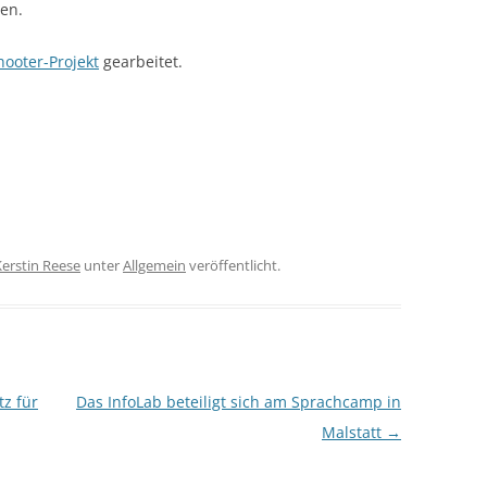
en.
ooter-Projekt
gearbeitet.
Kerstin Reese
unter
Allgemein
veröffentlicht.
z für
Das InfoLab beteiligt sich am Sprachcamp in
Malstatt
→