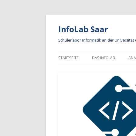
Zum
Inhalt
springen
InfoLab Saar
Schülerlabor Informatik an der Universität
STARTSEITE
DAS INFOLAB
AN
KA
IN
A
AN