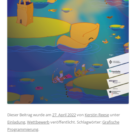
Dieser Beitrag wurde am
27. April 2022
von
Kerstin Reese
unter
Einladung
,
Wettbewerb
veröffentlicht. Schlagwörter:
Grafische
Programmierung
.