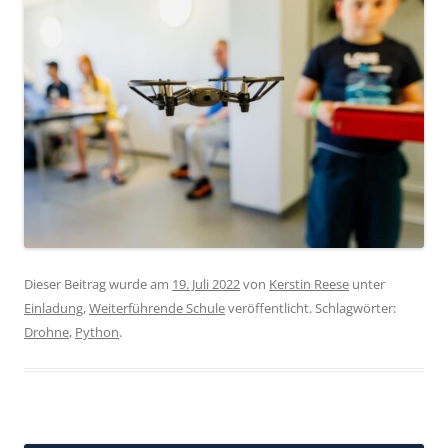
Dieser Beitrag wurde am
19. Juli 2022
von
Kerstin Reese
unter
Einladung
,
Weiterführende Schule
veröffentlicht. Schlagwörter:
Drohne
,
Python
.