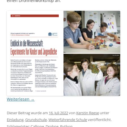
einen Drohnenworkshop an.
Weiterlesen
→
Dieser Beitrag wurde am
16. Juli 2022
von
Kerstin Reese
unter
Einladung
,
Grundschule
,
Weiterführende Schule
veröffentlicht.
Schlagwörter:
Calliope
,
Drohne
,
Python
.