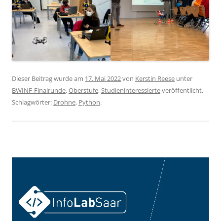
Dieser Beitrag wurde am
17. Mai 2022
von
Kerstin Reese
unter
BWINF-Finalrunde
,
Oberstufe
,
Studieninteressierte
veröffentlicht.
Schlagwörter:
Drohne
,
Python
.