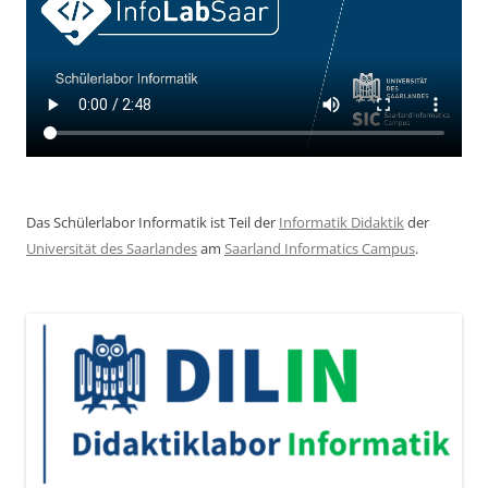
Das Schülerlabor Informatik ist Teil der
Informatik Didaktik
der
Universität des Saarlandes
am
Saarland Informatics Campus
.